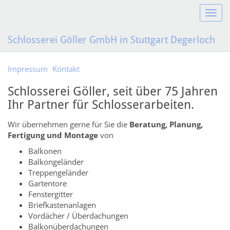
S
c
h
Schlosserei Göller GmbH in Stuttgart Degerloch
a
l
t
Impressum
Kontakt
e
Schlosserei Göller, seit über 75 Jahren
N
a
Ihr Partner für Schlosserarbeiten.
v
i
Wir übernehmen gerne für Sie die
Beratung, Planung,
g
Fertigung und Montage
von
a
Balkonen
t
Balkongeländer
i
Treppengeländer
o
Gartentore
n
Fenstergitter
Briefkastenanlagen
Vordächer / Überdachungen
Balkonüberdachungen